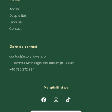
Acasa
Despre Noi
Produse
Contact
Date de contact
contact@storyflowers.ro
Bulevardul Metalurgiei 61c, București 041832
+40 786 272 984
Ne găsiți si pe
F
I
T
a
n
i
c
s
k