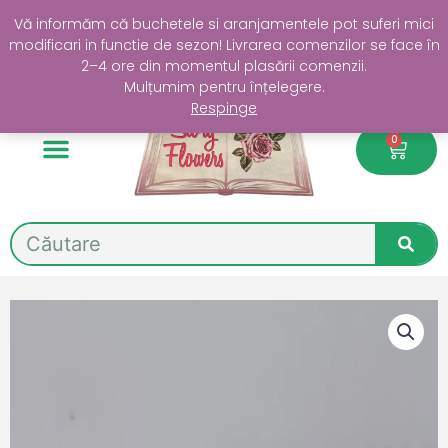
Skip
Livrare GRATUITĂ în Sectorul 4 la comenzi de peste 200 lei
Vă informăm că buchetele si aranjamentele pot suferi mici
to
modificari in functie de sezon! Livrarea comenzilor se face în
content
2–4 ore din momentul plasării comenzii.
Mulțumim pentru înțelegere.
Respinge
0
Cart
Search