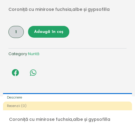
Coroniță
cu minirose fuchsia,albe și gypsofilla
Cantitate
Adaugă în coș
Coroniță
cu
minirose
fuchsia,albe
Category
Nuntă
și
gypsofilla
Descriere
Recenzii (0)
Coroniță
cu minirose fuchsia,albe și gypsofilla