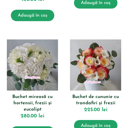
Adaugă în coș
Adaugă în coș
Buchet mireasă cu
Buchet de cununie cu
hortensii, frezii și
trandafiri și frezii
eucalipt
225.00
lei
280.00
lei
Adaugă în coș