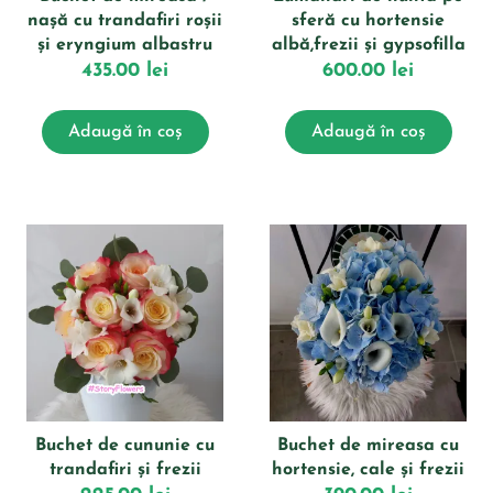
nașă cu trandafiri roșii
sferă cu hortensie
și eryngium albastru
albă,frezii și gypsofilla
435.00
lei
600.00
lei
Adaugă în coș
Adaugă în coș
Buchet de cununie cu
Buchet de mireasa cu
trandafiri și frezii
hortensie, cale și frezii