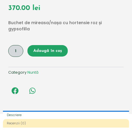
370.00
lei
Buchet de mireasa/nașa cu hortensie roz și
gypsofilla
Cantitate
Adaugă în coș
Buchet
de
mireasa/nașa
cu
Category
Nuntă
hortensie
roz
și
gypsofilla
Descriere
Recenzii (0)