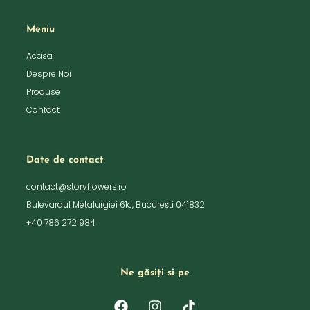
Meniu
Acasa
Despre Noi
Produse
Contact
Date de contact
contact@storyflowers.ro
Bulevardul Metalurgiei 61c, București 041832
+40 786 272 984
Ne găsiți si pe
F
I
T