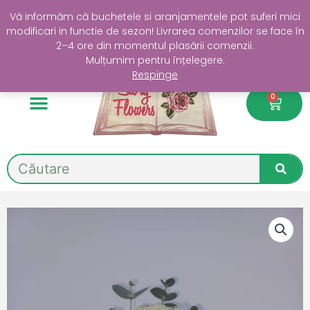
Skip
Livrare GRATUITĂ în Sectorul 4 la comenzi de peste 200 lei
Vă informăm că buchetele si aranjamentele pot suferi mici
to
modificari in functie de sezon! Livrarea comenzilor se face în
content
2–4 ore din momentul plasării comenzii.
Mulțumim pentru înțelegere.
Respinge
0
Cart
Search