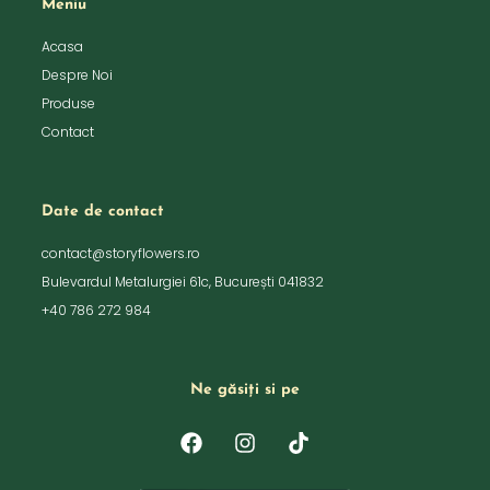
Meniu
Acasa
Despre Noi
Produse
Contact
Date de contact
contact@storyflowers.ro
Bulevardul Metalurgiei 61c, București 041832
+40 786 272 984
Ne găsiți si pe
F
I
T
a
n
i
c
s
k