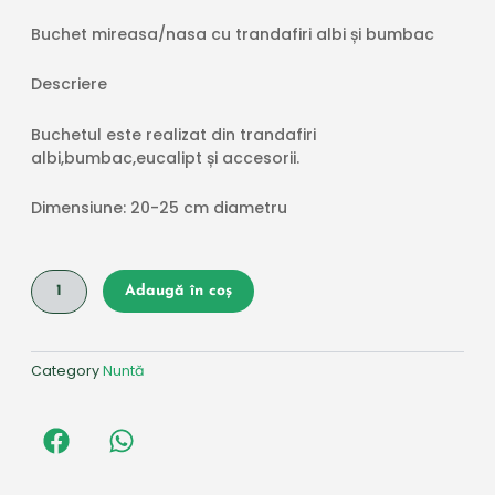
Buchet mireasa/nasa cu trandafiri albi și bumbac
Descriere
Buchetul este realizat din trandafiri
albi,bumbac,eucalipt și accesorii.
Dimensiune: 20-25 cm diametru
Cantitate
Adaugă în coș
Buchet
mireasa/nasa
cu
trandafiri
Category
Nuntă
albi
și
bumbac