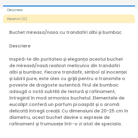
Descriere
Recenzii (0)
Buchet mireasa/nasa cu trandafiri albi și bumbac
Descriere
Inspiră-te din puritatea și eleganța acestui buchet
de mireasă/nasă realizat meticulos din trandafiri
albi și bumbac. Fiecare trandafir, simbol al inocenței
și iubirii pure, este ales cu grijă pentru a transmite o
poveste de dragoste autentică. Firul de bumbac
adaugă o notă subtilă de textură și rafinament,
întregind în mod armonios buchetul. Elementele de
eucalipt conferă un parfum proaspăt și o aromă
delicată întregii creații. Cu dimensiuni de 20-25 cm în
diametru, acest buchet devine o expresie de
rafinament și frumusețe într-o zi atat de speciala.