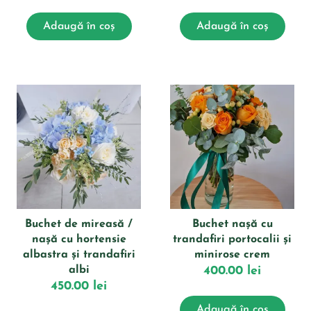
Adaugă în coș
Adaugă în coș
Buchet de mireasă /
Buchet nașă cu
nașă cu hortensie
trandafiri portocalii și
albastra și trandafiri
minirose crem
albi
400.00
lei
450.00
lei
Adaugă în coș