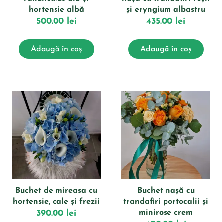
hortensie albă
și eryngium albastru
500.00
lei
435.00
lei
Adaugă în coș
Adaugă în coș
Buchet de mireasa cu
Buchet nașă cu
hortensie, cale și frezii
trandafiri portocalii și
390.00
lei
minirose crem