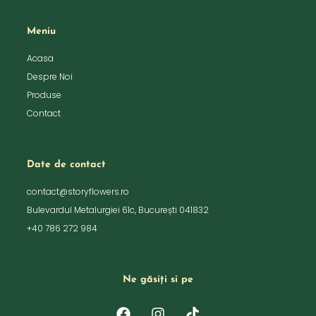
Meniu
Acasa
Despre Noi
Produse
Contact
Date de contact
contact@storyflowers.ro
Bulevardul Metalurgiei 61c, București 041832
+40 786 272 984
Ne găsiți si pe
F
I
T