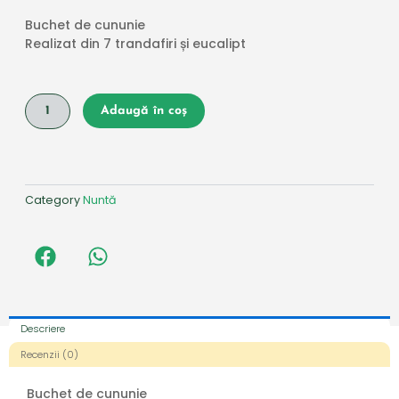
Buchet de cununie
Realizat din 7 trandafiri și eucalipt
Cantitate
Adaugă în coș
Buchet
de
cununie
Category
Nuntă
Descriere
Recenzii (0)
Buchet de cununie