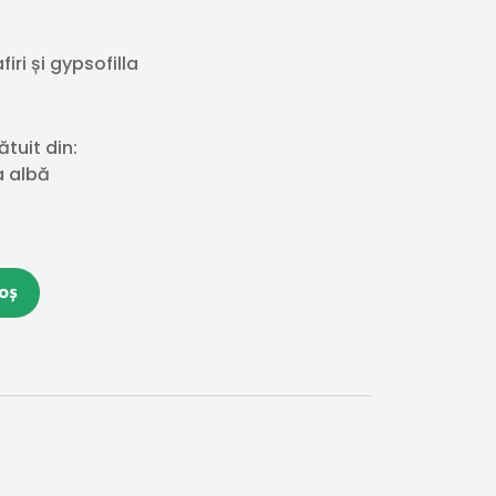
ri și gypsofilla
tuit din:
la albă
oș