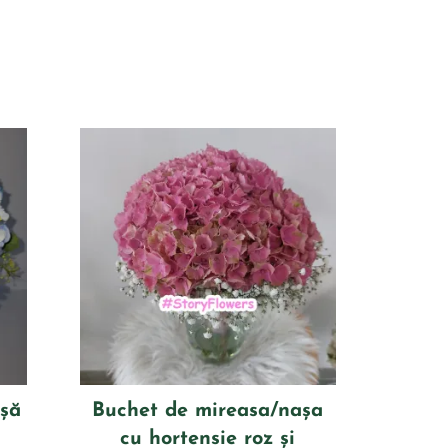
așă
Buchet de mireasa/nașa
cu hortensie roz și