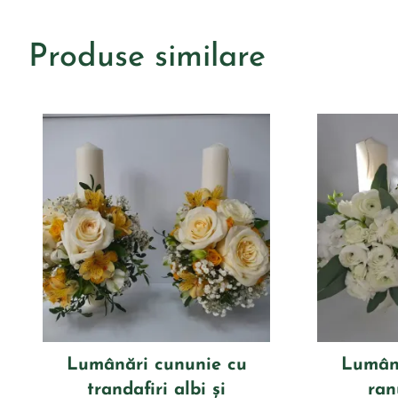
Produse similare
Lumânări cununie cu
Lumână
trandafiri albi și
ran