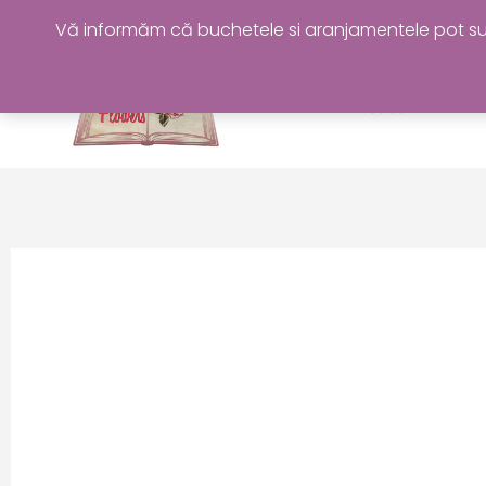
Skip
Vă informăm că buchetele si aranjamentele pot sufer
to
content
Acasa