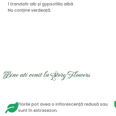
1 trandafir alb și gypsofilla albă
Nu conține verdeață.
Bine ati venit la Story Flowers
Florile pot avea o inflorescență redusă sau
sunt în extrasezon.