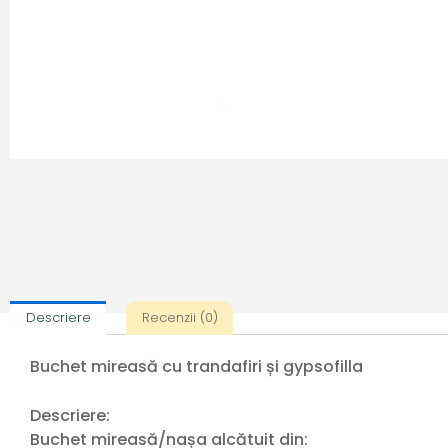
Descriere
Recenzii (0)
Buchet mireasă cu trandafiri și gypsofilla
Descriere:
Buchet mireasă/nașa alcătuit din: