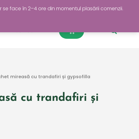
r se face în 2–4 ore din momentul plasării comenzii.
0
Cart
Contact
het mireasă cu trandafiri și gypsofilla
să cu trandafiri și