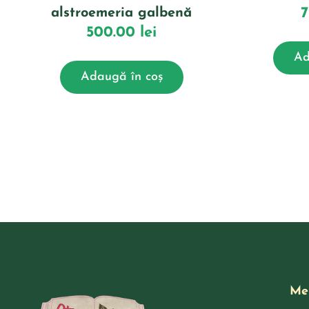
alstroemeria galbenă
500.00
lei
Ad
Adaugă în coș
Me