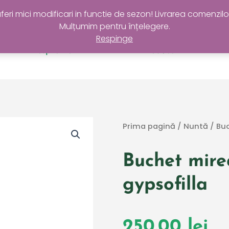
Livrare GRATUITĂ în Sectorul 4 la comenzi de peste 200 lei
i mici modificari in functie de sezon! Livrarea comenzilo
Mulțumim pentru înțelegere.
Respinge
Despre noi
Produse
Prima pagină
/
Nuntă
/ Buc
Buchet mirea
gypsofilla
250.00
lei