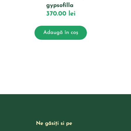
gypsofilla
370.00
lei
Adaugă în coș
Ne găsiți si pe