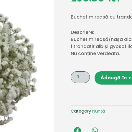
Buchet mireasă cu trandafi
Descriere:
Buchet mireasă/nașa alcă
1 trandafir alb și gypsofil
Nu conține verdeață.
Cantitate
Adaugă în c
Buchet
mireasă
cu
trandafiri
și
gypsofilla
Category
Nuntă