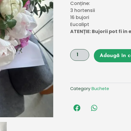
Conține:
3 hortensii
16 bujori
Eucalipt
ATENȚIE: Bujorii pot fi in
Cantitate
Adaugă în c
Buchet
cu
hortensie
și
bujori
Category
Buchete