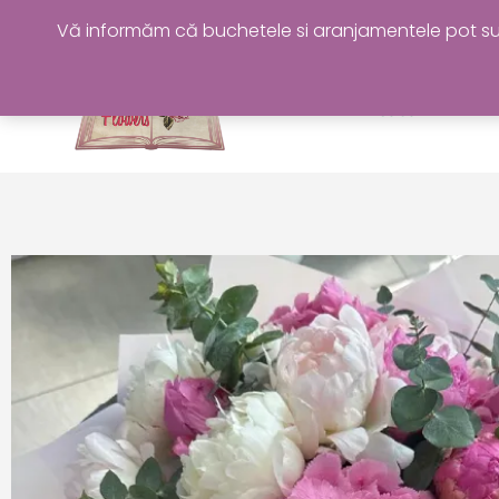
Skip
Vă informăm că buchetele si aranjamentele pot sufer
to
content
Acasa