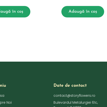
augă în coș
Adaugă în coș
niu
Date de contact
sa
contact@storyflowers.ro
pre Noi
Bulevardul Metalurgiei 61c,