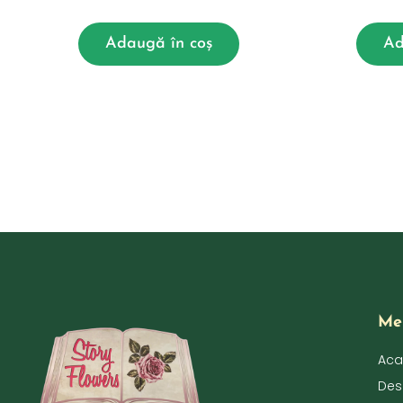
Adaugă în coș
Ad
Me
Aca
Des