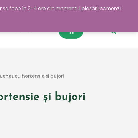
r se face în 2–4 ore din momentul plasării comenzii.
0
Cart
Contact
uchet cu hortensie și bujori
rtensie și bujori