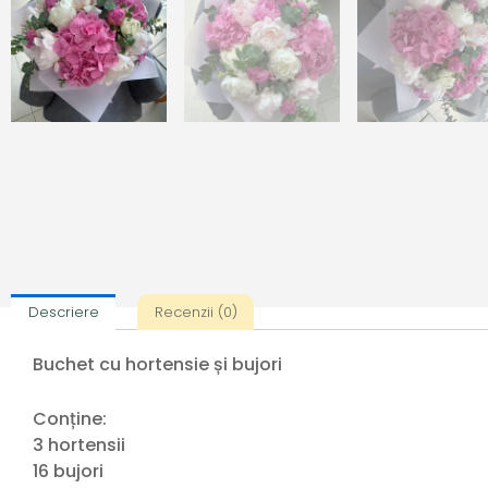
Descriere
Recenzii (0)
Buchet cu hortensie și bujori
Conține:
3 hortensii
16 bujori