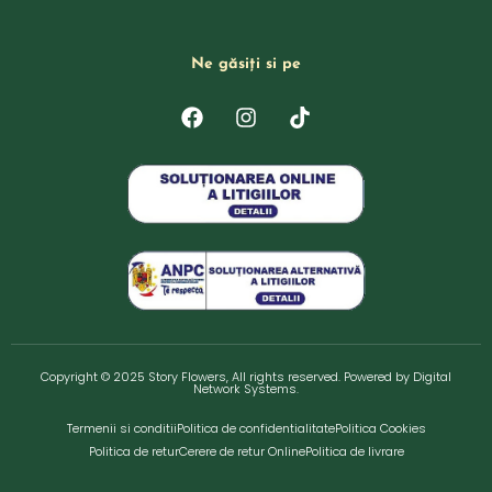
Ne găsiți si pe
F
I
T
a
n
i
c
s
k
e
t
t
b
a
o
o
g
k
o
r
k
a
m
Copyright © 2025 Story Flowers, All rights reserved. Powered by
Digital
Network Systems
.
Termenii si conditii
Politica de confidentialitate
Politica Cookies
Politica de retur
Cerere de retur Online
Politica de livrare