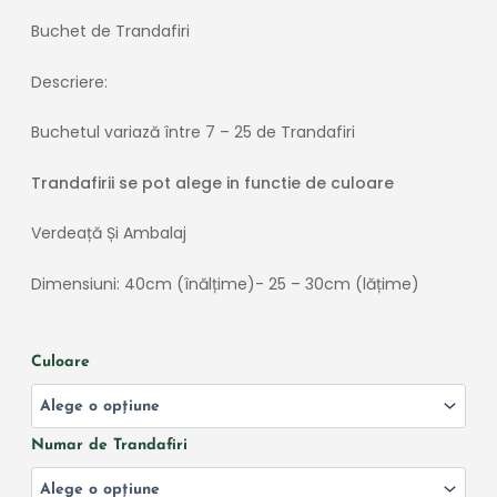
Buchet de Trandafiri
Descriere:
Buchetul
variază
între
7 – 25 de
Trandafiri
Trandafirii se pot alege in functie de culoare
Verdeață Și Ambalaj
Dimensiuni: 40cm (înălțime)- 25 – 30cm (lățime)
Cantitate
Culoare
Buchet
de
Trandafiri
Numar de Trandafiri