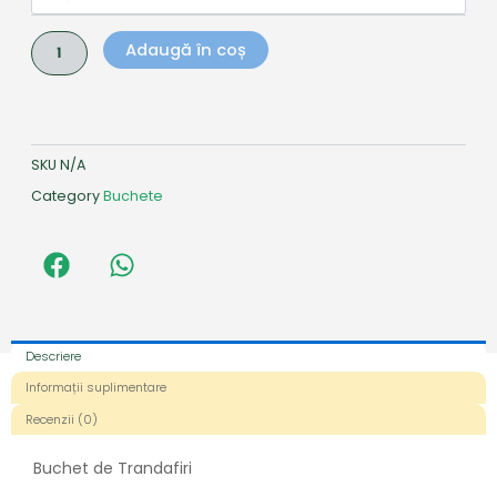
Adaugă în coș
SKU
N/A
Category
Buchete
Descriere
Informații suplimentare
Recenzii (0)
Buchet de Trandafiri