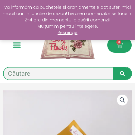
Skip
Livrare GRATUITĂ în Sectorul 4 la comenzi de peste 200 lei
Vă informăm că buchetele si aranjamentele pot suferi mici
to
modificari in functie de sezon! Livrarea comenzilor se face în
content
2–4 ore din momentul plasării comenzii.
Mulțumim pentru înțelegere.
Respinge
0
Cart
Search