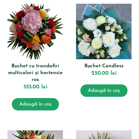
Buchet cu trandafiri
Buchet Candless
multicolori și hortensie
250.00
lei
roz
355.00
lei
Adaugă în coș
Adaugă în coș