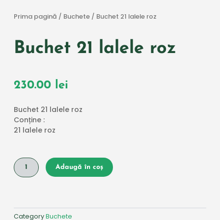
Prima pagină
/
Buchete
/ Buchet 21 lalele roz
Buchet 21 lalele roz
230.00
lei
Buchet 21 lalele roz
Conține :
21 lalele roz
Cantitate
Adaugă în coș
Buchet
21
lalele
roz
Category
Buchete