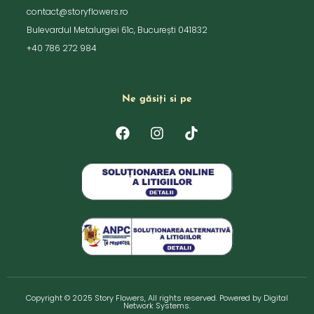
contact@storyflowers.ro
Bulevardul Metalurgiei 61c, București 041832
+40 786 272 984
Ne găsiți si pe
F
I
T
a
n
i
c
s
k
e
t
t
b
a
o
o
g
k
o
r
k
a
m
Copyright © 2025 Story Flowers, All rights reserved. Powered by
Digital
Network Systems
.