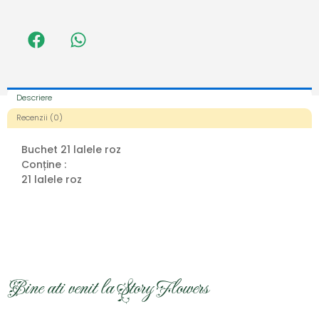
Descriere
Recenzii (0)
Buchet 21 lalele roz
Conține :
21 lalele roz
Bine ati venit la Story Flowers