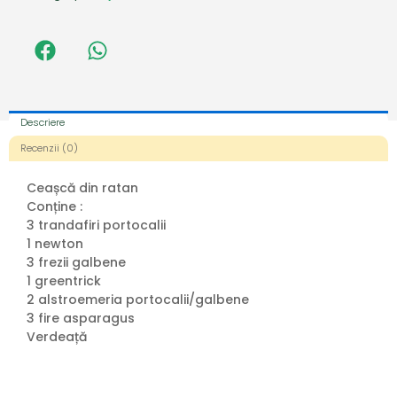
Descriere
Recenzii (0)
Ceașcă din ratan
Conține :
3 trandafiri portocalii
1 newton
3 frezii galbene
1 greentrick
2 alstroemeria portocalii/galbene
3 fire asparagus
Verdeață