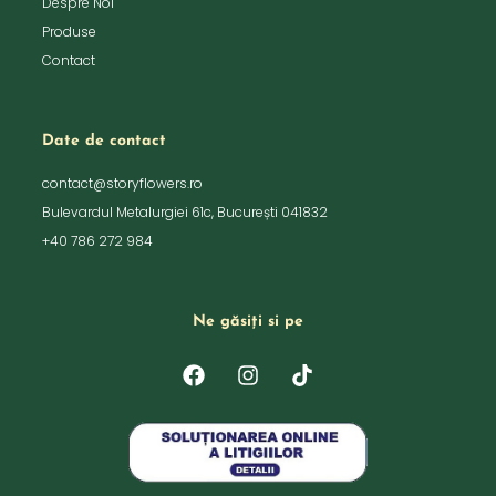
Despre Noi
Produse
Contact
Date de contact
contact@storyflowers.ro
Bulevardul Metalurgiei 61c, București 041832
+40 786 272 984
Ne găsiți si pe
F
I
T
a
n
i
c
s
k
e
t
t
b
a
o
o
g
k