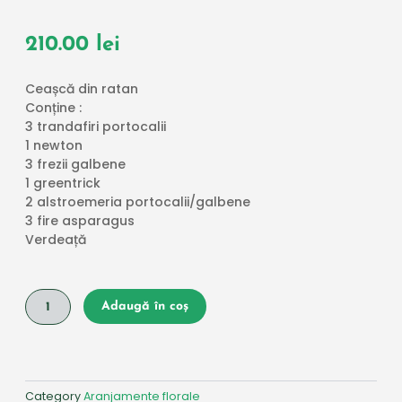
210.00
lei
Ceașcă din ratan
Conține :
3 trandafiri portocalii
1 newton
3 frezii galbene
1 greentrick
2 alstroemeria portocalii/galbene
3 fire asparagus
Verdeață
Cantitate
Adaugă în coș
Ceașcă
din
ratan
Category
Aranjamente florale