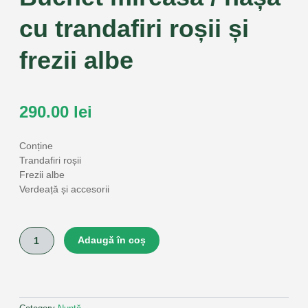
cu trandafiri roșii și
frezii albe
290.00
lei
Conține
Trandafiri roșii
Frezii albe
Verdeață și accesorii
Cantitate
Adaugă în coș
Buchet
mireasă
/
nașă
cu