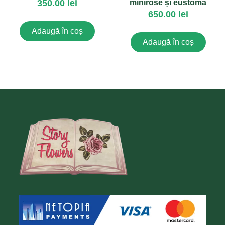
350.00
lei
minirose și eustoma
650.00
lei
Adaugă în coș
Adaugă în coș