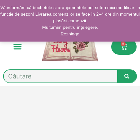
Skip
🌸Livrare GRATUITĂ în Sectorul 4 la comenzi de peste 200 lei
Vă informăm că buchetele si aranjamentele pot suferi mici modificari in
to
functie de sezon! Livrarea comenzilor se face în 2–4 ore din momentul
content
plasării comenzii.
Mulțumim pentru înțelegere.
Respinge
0
Cart
Despre noi
Search