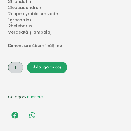
3trandafiri
2leucadendron
2cupe cymbidium vede
1greentrick
2heleborus
Verdeață și ambalaj
Dimensiuni 45cm înălțime
Cantitate
Adaugă în coș
Buchet
Bordo
Category
Buchete