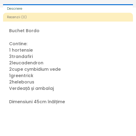
Descriere
Recenzii (0)
Buchet Bordo
Contine:
1 hortensie
3trandafiri
2leucadendron
2cupe cymbidium vede
1greentrick
2heleborus
Verdeață și ambalaj
Dimensiuni 45cm înălțime