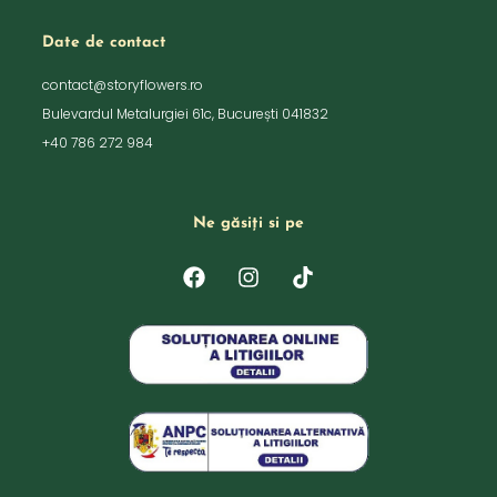
Date de contact
contact@storyflowers.ro
Bulevardul Metalurgiei 61c, București 041832
+40 786 272 984
Ne găsiți si pe
F
I
T
a
n
i
c
s
k
e
t
t
b
a
o
o
g
k
o
r
k
a
m