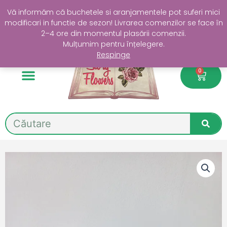
Skip
Livrare GRATUITĂ în Sectorul 4 la comenzi de peste 200 lei
Vă informăm că buchetele si aranjamentele pot suferi mici
to
modificari in functie de sezon! Livrarea comenzilor se face în
content
2–4 ore din momentul plasării comenzii.
Mulțumim pentru înțelegere.
Respinge
0
Cart
Search