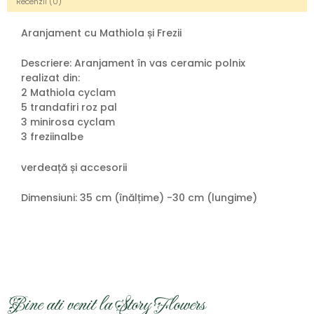
Recenzii (0)
Aranjament cu Mathiola și Frezii
Descriere: Aranjament în vas ceramic polnix
realizat
din
:
2 Mathiola cyclam
5
trandafiri
roz
pal
3 minirosa cyclam
3 freziinalbe
verdeață și accesorii
Dimensiuni
: 35 cm (înălțime) -30 cm (lungime)
Bine ati venit la Story Flowers