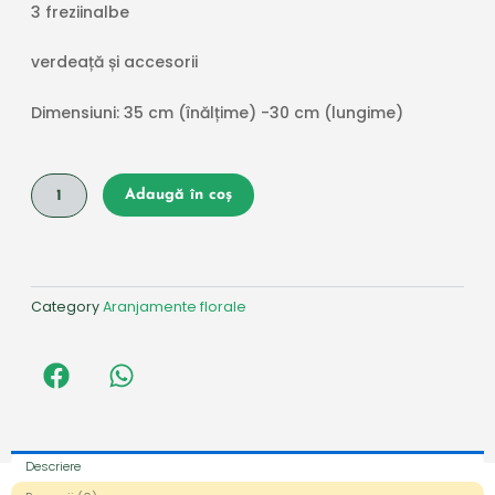
3 freziinalbe
verdeață și accesorii
Dimensiuni
: 35 cm (înălțime) -30 cm (lungime)
Cantitate
Adaugă în coș
Aranjament
cu
Mathiola
și
Frezii
Category
Aranjamente florale
Descriere