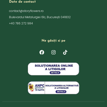
Date de contact
contact@storyflowers.ro
Bulevardul Metalurgiei 61c, București 041832
+40 786 272 984
Ne găsiți si pe
F
I
T
a
n
i
c
s
k
e
t
t
b
a
o
o
g
k
o
r
k
a
m